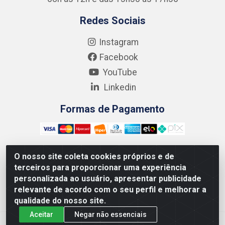
Redes Sociais
Instagram
Facebook
YouTube
Linkedin
Formas de Pagamento
O nosso site coleta cookies próprios e de
terceiros para proporcionar uma experiência
Kgmlan Distribuidora LTDA - CNPJ 18.217.682/0001-54 -
personalizada ao usuário, apresentar publicidade
Rua Pedro de Barros Cavalcante, 58 - Bultrins, Olinda/PE
relevante de acordo com o seu perfil e melhorar a
- CEP 53320-110
qualidade do nosso site.
Aceitar
Negar não essenciais