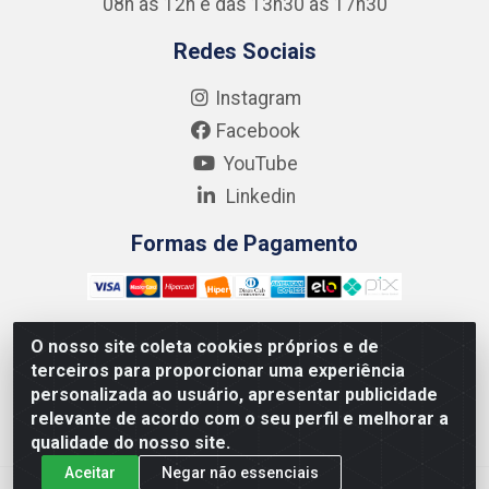
08h às 12h e das 13h30 às 17h30
Redes Sociais
Instagram
Facebook
YouTube
Linkedin
Formas de Pagamento
O nosso site coleta cookies próprios e de
terceiros para proporcionar uma experiência
Kgmlan Distribuidora LTDA - CNPJ 18.217.682/0001-54 -
personalizada ao usuário, apresentar publicidade
Rua Pedro de Barros Cavalcante, 58 - Bultrins, Olinda/PE
relevante de acordo com o seu perfil e melhorar a
- CEP 53320-110
qualidade do nosso site.
Aceitar
Negar não essenciais