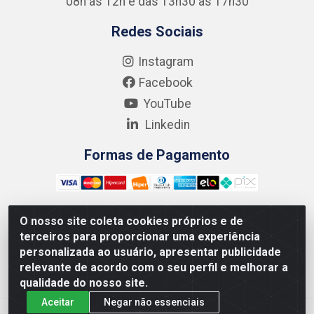
08h às 12h e das 13h30 às 17h30
Redes Sociais
Instagram
Facebook
YouTube
Linkedin
Formas de Pagamento
O nosso site coleta cookies próprios e de
terceiros para proporcionar uma experiência
Kgmlan Distribuidora LTDA - CNPJ 18.217.682/0001-54 -
personalizada ao usuário, apresentar publicidade
Rua Pedro de Barros Cavalcante, 58 - Bultrins, Olinda/PE
relevante de acordo com o seu perfil e melhorar a
- CEP 53320-110
qualidade do nosso site.
Aceitar
Negar não essenciais