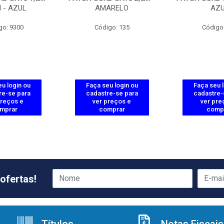
 - AZUL
AMARELO
AZ
go: 9300
Código: 135
Código
u login ou
Faça seu login ou
Faça seu 
re-se para
cadastre-se para
cadastre-
preços e
ver preços e
ver pre
mprar
comprar
comp
ofertas!
Títulos
Notas Fiscais