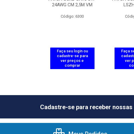
AZUL
24AWG CM 2,5M VM
LSZH
ódigo: 129
Código: 6300
Códi
 seu login ou
Faça seu login ou
Faça se
astre-se para
cadastre-se para
cadast
er preços e
ver preços e
ver 
comprar
comprar
co
Cadastre-se para receber nossas 
Meus Pedidos