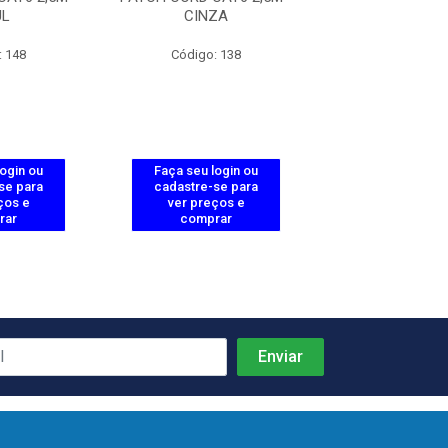
UL
CINZA
AZUL
: 148
Código: 138
Código: 1
login ou
Faça seu login ou
Faça seu log
se para
cadastre-se para
cadastre-se 
ços e
ver preços e
ver preços
rar
comprar
comprar