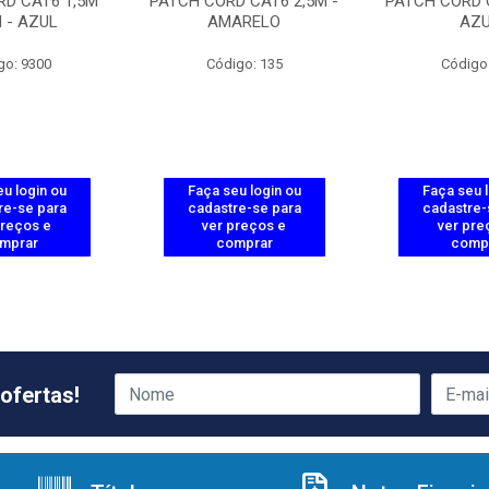
RD CAT6 1,5M
PATCH CORD CAT6 2,5M -
PATCH CORD C
 - AZUL
AMARELO
AZ
go: 9300
Código: 135
Código
u login ou
Faça seu login ou
Faça seu 
re-se para
cadastre-se para
cadastre-
preços e
ver preços e
ver pre
mprar
comprar
comp
ofertas!