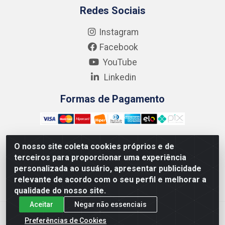
Redes Sociais
Instagram
Facebook
YouTube
Linkedin
Formas de Pagamento
O nosso site coleta cookies próprios e de
terceiros para proporcionar uma experiência
Kgmlan Distribuidora LTDA - CNPJ 18.217.682/0001-54 -
personalizada ao usuário, apresentar publicidade
Rua Pedro de Barros Cavalcante, 58 - Bultrins, Olinda/PE
relevante de acordo com o seu perfil e melhorar a
- CEP 53320-110
qualidade do nosso site.
Aceitar
Negar não essenciais
Preferências de Cookies