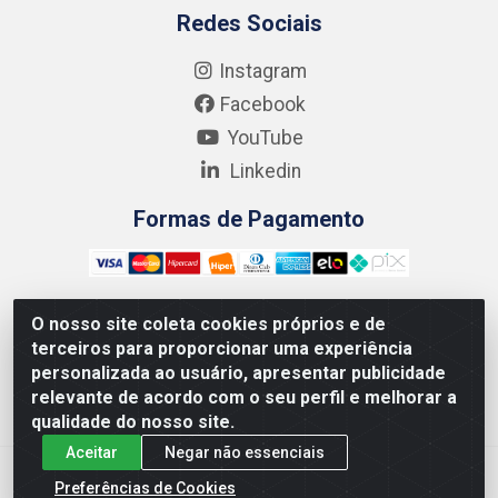
Redes Sociais
Instagram
Facebook
YouTube
Linkedin
Formas de Pagamento
O nosso site coleta cookies próprios e de
terceiros para proporcionar uma experiência
Kgmlan Distribuidora LTDA - CNPJ 18.217.682/0001-54 -
personalizada ao usuário, apresentar publicidade
Rua Pedro de Barros Cavalcante, 58 - Bultrins, Olinda/PE
relevante de acordo com o seu perfil e melhorar a
- CEP 53320-110
qualidade do nosso site.
Aceitar
Negar não essenciais
Preferências de Cookies