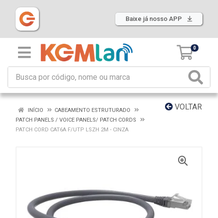
Baixe já nosso APP
0
VOLTAR
INÍCIO
CABEAMENTO ESTRUTURADO
PATCH PANELS / VOICE PANELS/ PATCH CORDS
PATCH CORD CAT6A F/UTP LSZH 2M - CINZA