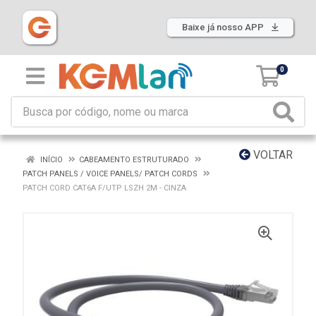
Baixe já nosso APP
0
VOLTAR
INÍCIO
CABEAMENTO ESTRUTURADO
PATCH PANELS / VOICE PANELS/ PATCH CORDS
PATCH CORD CAT6A F/UTP LSZH 2M - CINZA