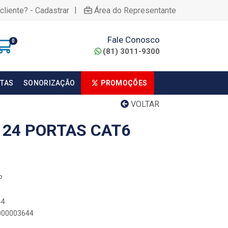
|
cliente? - Cadastrar
Área do Representante
Fale Conosco
0
(81) 3011-9300
TAS
SONORIZAÇÃO
PROMOÇÕES
VOLTAR
 24 PORTAS CAT6
P
44
0000003644