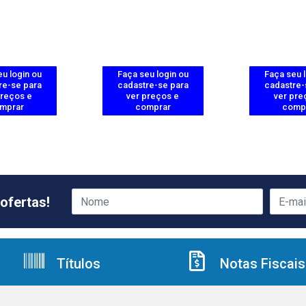
u login ou
Faça seu login ou
Faça seu 
re-se para
cadastre-se para
cadastre-
preços e
ver preços e
ver pre
mprar
comprar
comp
ofertas!
Títulos
Notas Fiscais