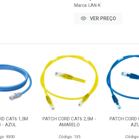
Marca:
LAN-K
VER PREÇO
RD CAT6 1,5M
PATCH CORD CAT6 2,5M -
PATCH CORD C
 - AZUL
AMARELO
AZ
go: 9300
Código: 135
Código