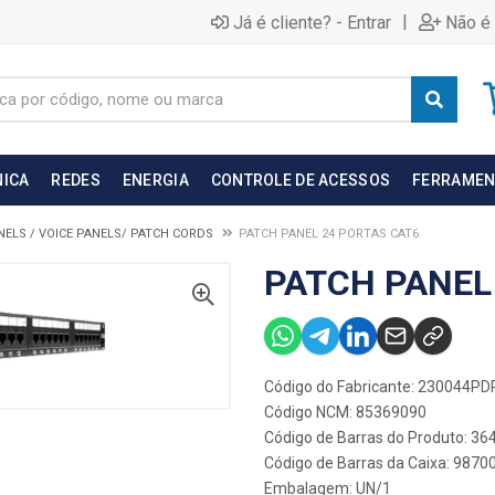
|
Já é cliente? - Entrar
Não é 
NICA
REDES
ENERGIA
CONTROLE DE ACESSOS
FERRAMEN
NELS / VOICE PANELS/ PATCH CORDS
PATCH PANEL 24 PORTAS CAT6
PATCH PANEL
Código do Fabricante: 230044PD
Código NCM: 85369090
Código de Barras do Produto: 36
Código de Barras da Caixa: 987
Embalagem: UN/1