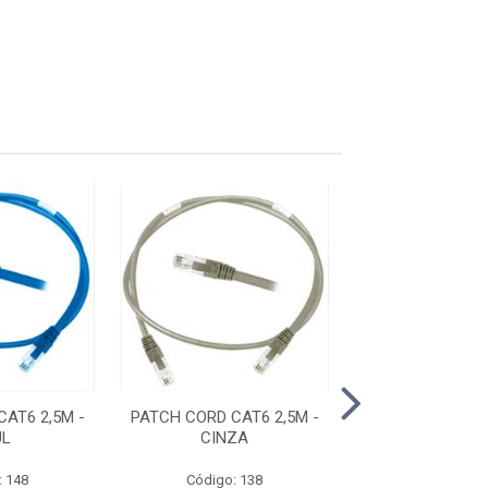
AT6 2,5M -
PATCH CORD CAT6 2,5M -
PATCH CORD CAT
UL
CINZA
AZUL
: 148
Código: 138
Código: 1