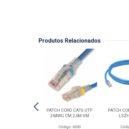
Produtos Relacionados
ORD CAT6 1,5M -
PATCH CORD CAT6 UTP
PATCH CO
AZUL
24AWG CM 2,5M VM
LSZH
ódigo: 129
Código: 6300
Códi