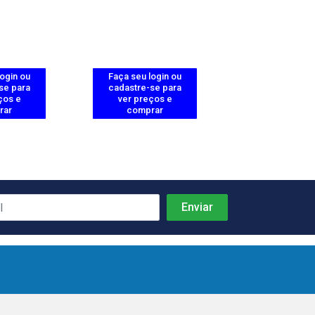
login ou
Faça seu login ou
Faça seu log
se para
cadastre-se para
cadastre-se 
ços e
ver preços e
ver preços
rar
comprar
comprar