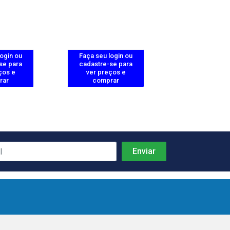
login ou
Faça seu login ou
Faça seu log
se para
cadastre-se para
cadastre-se 
ços e
ver preços e
ver preços
rar
comprar
comprar