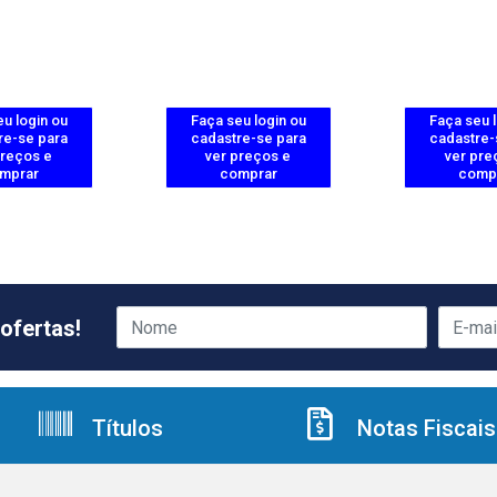
u login ou
Faça seu login ou
Faça seu 
re-se para
cadastre-se para
cadastre-
preços e
ver preços e
ver pre
mprar
comprar
comp
ofertas!
Títulos
Notas Fiscais