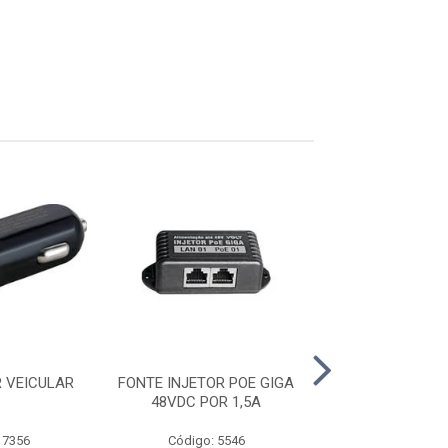
 VEICULAR
FONTE INJETOR POE GIGA
FONTE NOBREA
48VDC POR 1,5A
POWER 2U. 62
 7356
Código: 5546
Código: 17