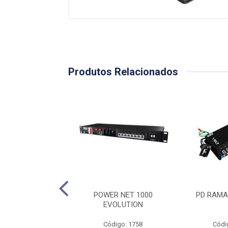
Produtos Relacionados
 NOBREAK FULL
POWER NET 1000
PD RAMA
 2U. 620W 48V
EVOLUTION
ódigo: 1756
Código: 1758
Códi