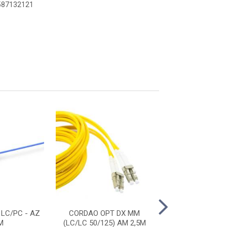
8587132121
 LC/PC - AZ
CORDAO OPT DX MM
CORDAO OPT 
M
(LC/LC 50/125) AM 2,5M
(SC/SC 50/125)