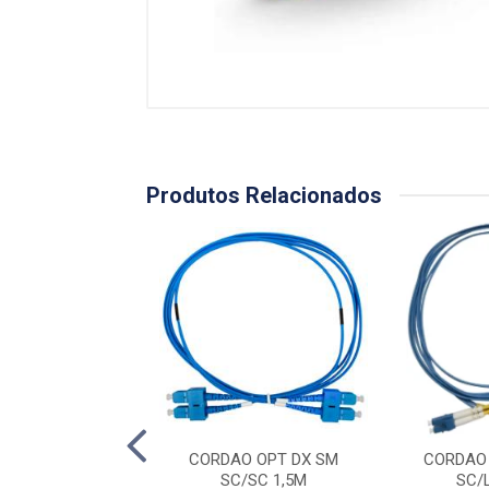
Produtos Relacionados
AO OPT SX MM
CORDAO OPT DX SM
CORDAO
50/125) AM 1,5M
SC/SC 1,5M
SC/