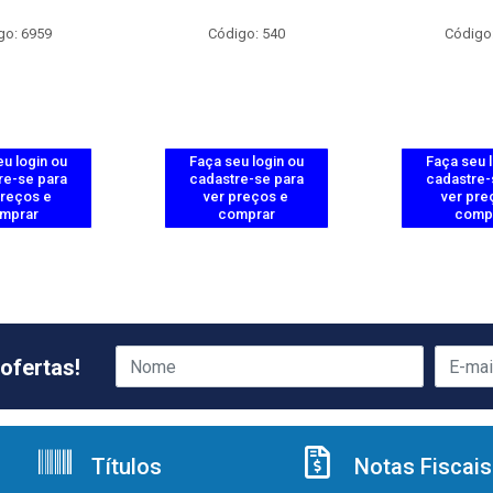
go: 6959
Código: 540
Código
u login ou
Faça seu login ou
Faça seu 
re-se para
cadastre-se para
cadastre-
preços e
ver preços e
ver pre
mprar
comprar
comp
ofertas!
Títulos
Notas Fiscais