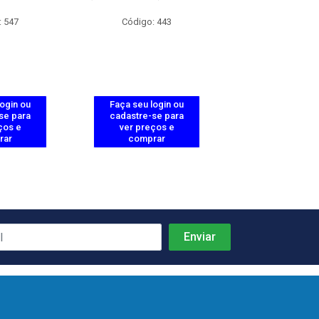
: 547
Código: 443
Código: 4
login ou
Faça seu login ou
Faça seu log
se para
cadastre-se para
cadastre-se 
ços e
ver preços e
ver preços
rar
comprar
comprar