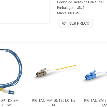
Código de Barras da Caixa: 789
Embalagem: UN/1
Marca:
DICOMP
VER PREÇO
 OPT DX SM
PIG TAIL MM 50/125 LC 1,5
PIG TAIL SM 9
LC 1,5M
M
1,5