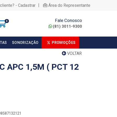
|
cliente? - Cadastrar
Área do Representante
Fale Conosco
0
(81) 3011-9300
TAS
SONORIZAÇÃO
PROMOÇÕES
VOLTAR
C APC 1,5M ( PCT 12
898587132121