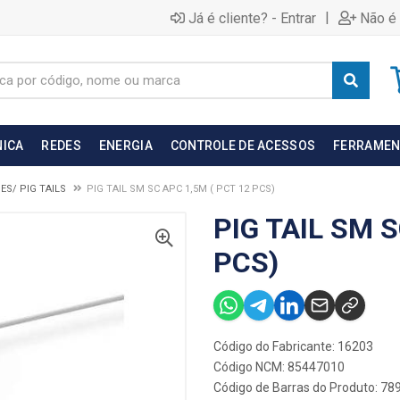
|
Já é cliente? - Entrar
Não é 
NICA
REDES
ENERGIA
CONTROLE DE ACESSOS
FERRAMEN
S/ PIG TAILS
PIG TAIL SM SC APC 1,5M ( PCT 12 PCS)
PIG TAIL SM S
PCS)
Código do Fabricante: 16203
Código NCM: 85447010
Código de Barras do Produto: 7