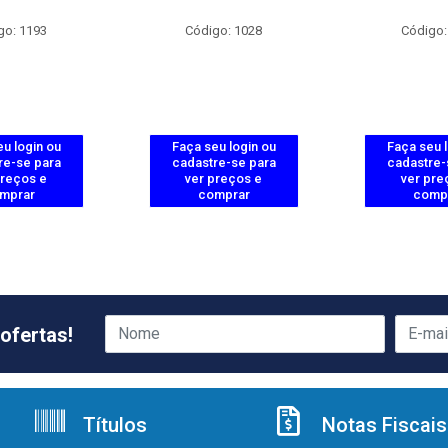
go: 1193
Código: 1028
Código:
u login ou
Faça seu login ou
Faça seu 
re-se para
cadastre-se para
cadastre-
preços e
ver preços e
ver pre
mprar
comprar
comp
ofertas!
Títulos
Notas Fiscais