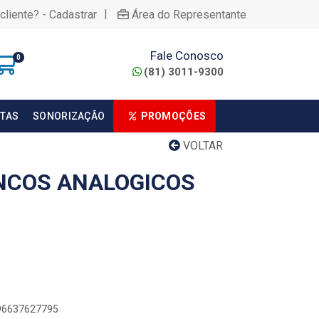
|
cliente? - Cadastrar
Área do Representante
Fale Conosco
0
(81) 3011-9300
TAS
SONORIZAÇÃO
PROMOÇÕES
VOLTAR
NCOS ANALOGICOS
896637627795