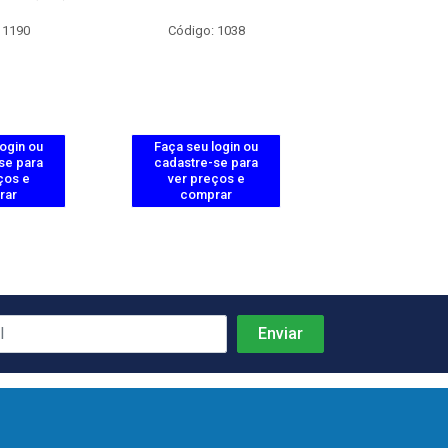
 1190
Código: 1038
Código: 10
login ou
Faça seu login ou
Faça seu log
se para
cadastre-se para
cadastre-se 
ços e
ver preços e
ver preços
rar
comprar
comprar