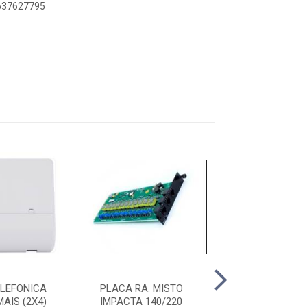
6637627795
LEFONICA
PLACA RA. MISTO
PLACA 24 RA. 
AIS (2X4)
IMPACTA 140/220
IMPACTA 94/1