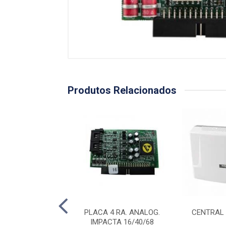
Produtos Relacionados
24 RA. ANALOG.
PLACA 4 RA. ANALOG.
CENTRAL 
TA 94/140/220
IMPACTA 16/40/68