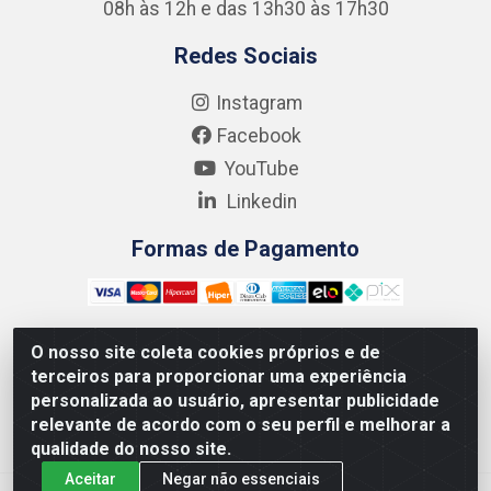
08h às 12h e das 13h30 às 17h30
Redes Sociais
Instagram
Facebook
YouTube
Linkedin
Formas de Pagamento
O nosso site coleta cookies próprios e de
terceiros para proporcionar uma experiência
Kgmlan Distribuidora LTDA - CNPJ 18.217.682/0001-54 -
personalizada ao usuário, apresentar publicidade
Rua Pedro de Barros Cavalcante, 58 - Bultrins, Olinda/PE
relevante de acordo com o seu perfil e melhorar a
- CEP 53320-110
qualidade do nosso site.
Aceitar
Negar não essenciais