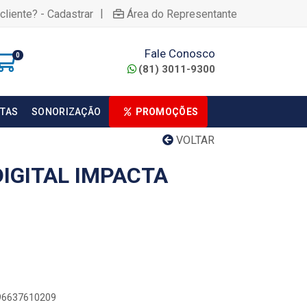
|
cliente? - Cadastrar
Área do Representante
Fale Conosco
0
(81) 3011-9300
TAS
SONORIZAÇÃO
PROMOÇÕES
VOLTAR
DIGITAL IMPACTA
896637610209