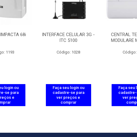
IMPACTA 68i
INTERFACE CELULAR 3G -
CENTRAL TE
ITC 5100
MODULARE M
go: 1193
Código: 1028
Código:
u login ou
Faça seu login ou
Faça seu 
re-se para
cadastre-se para
cadastre-
preços e
ver preços e
ver pre
mprar
comprar
comp