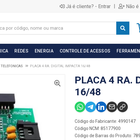
|
Já é cliente? - Entrar
Não é 
NICA
REDES
ENERGIA
CONTROLE DE ACESSOS
FERRAMEN
 TELEFONICAS
PLACA 4 RA. DIGITAL IMPACTA 16/48
PLACA 4 RA. 
16/48
Código do Fabricante: 4990147
Código NCM: 85177900
Código de Barras do Produto: 7