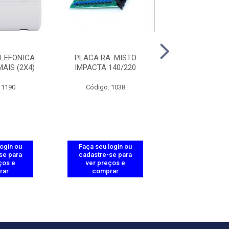
LEFONICA
PLACA RA. MISTO
PLACA 24 RA. 
AIS (2X4)
IMPACTA 140/220
IMPACTA 94/1
 1190
Código: 1038
Código: 10
login ou
Faça seu login ou
Faça seu log
se para
cadastre-se para
cadastre-se 
ços e
ver preços e
ver preços
rar
comprar
comprar