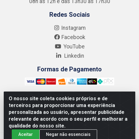
08h às 12h e das 13h30 às 17h30
Redes Sociais
Instagram
Facebook
YouTube
Linkedin
Formas de Pagamento
O nosso site coleta cookies próprios e de
terceiros para proporcionar uma experiência
Kgmlan Distribuidora LTDA - CNPJ 18.217.682/0001-54 -
personalizada ao usuário, apresentar publicidade
Rua Pedro de Barros Cavalcante, 58 - Bultrins, Olinda/PE
relevante de acordo com o seu perfil e melhorar a
- CEP 53320-110
qualidade do nosso site.
Aceitar
Negar não essenciais