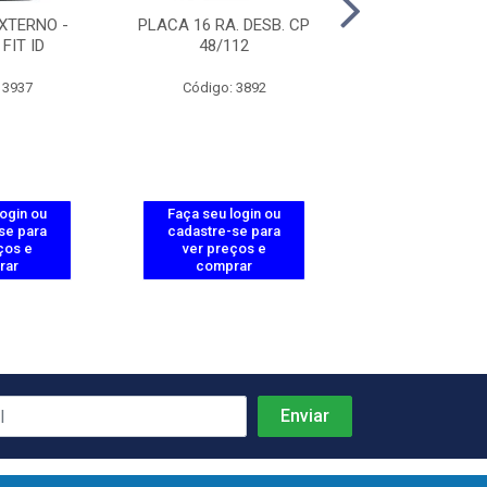
XTERNO -
PLACA 16 RA. DESB. CP
TERMINAL DE P
FIT ID
48/112
TP 200
 3937
Código: 3892
Código: 38
login ou
Faça seu login ou
Faça seu log
se para
cadastre-se para
cadastre-se 
ços e
ver preços e
ver preços
rar
comprar
comprar