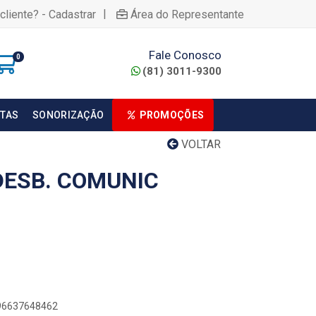
|
cliente? - Cadastrar
Área do Representante
Fale Conosco
0
(81) 3011-9300
TAS
SONORIZAÇÃO
PROMOÇÕES
VOLTAR
DESB. COMUNIC
896637648462