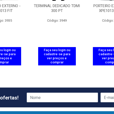
O EXTERNO -
TERMINAL DEDICADO TDMI
PORTEIRO E
013 FIT
300 PT
XPE1013 
go: 3935
Código: 3949
Código:
u login ou
Faça seu login ou
Faça seu 
re-se para
cadastre-se para
cadastre-
preços e
ver preços e
ver pre
mprar
comprar
comp
ofertas!