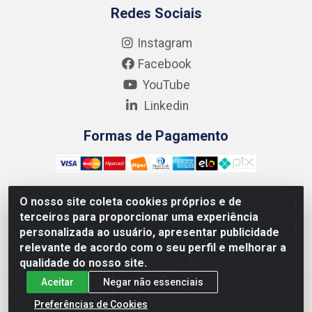
Redes Sociais
Instagram
Facebook
YouTube
Linkedin
Formas de Pagamento
O nosso site coleta cookies próprios e de
terceiros para proporcionar uma experiência
Kgmlan Distribuidora LTDA - CNPJ 18.217.682/0001-54 -
personalizada ao usuário, apresentar publicidade
Rua Pedro de Barros Cavalcante, 58 - Bultrins, Olinda/PE
relevante de acordo com o seu perfil e melhorar a
- CEP 53320-110
qualidade do nosso site.
Aceitar
Negar não essenciais
Preferências de Cookies