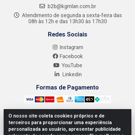
b2b@kgmlan.com.br
Atendimento de segunda a sexta-feira das
08h às 12h e das 13h30 às 17h30
Redes Sociais
Instagram
Facebook
YouTube
Linkedin
Formas de Pagamento
O nosso site coleta cookies próprios e de
terceiros para proporcionar uma experiência
Kgmlan Distribuidora LTDA - CNPJ 18.217.682/0001-54 -
personalizada ao usuário, apresentar publicidade
Rua Pedro de Barros Cavalcante, 58 - Bultrins, Olinda/PE