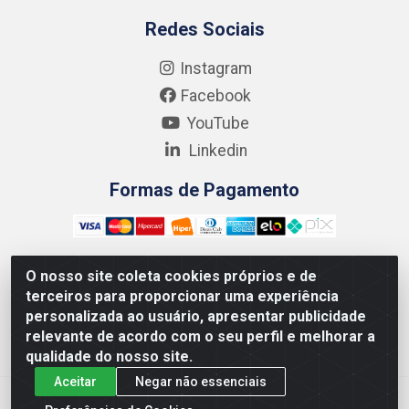
Redes Sociais
Instagram
Facebook
YouTube
Linkedin
Formas de Pagamento
O nosso site coleta cookies próprios e de
terceiros para proporcionar uma experiência
Kgmlan Distribuidora LTDA - CNPJ 18.217.682/0001-54 -
personalizada ao usuário, apresentar publicidade
Rua Pedro de Barros Cavalcante, 58 - Bultrins, Olinda/PE
relevante de acordo com o seu perfil e melhorar a
- CEP 53320-110
qualidade do nosso site.
Aceitar
Negar não essenciais