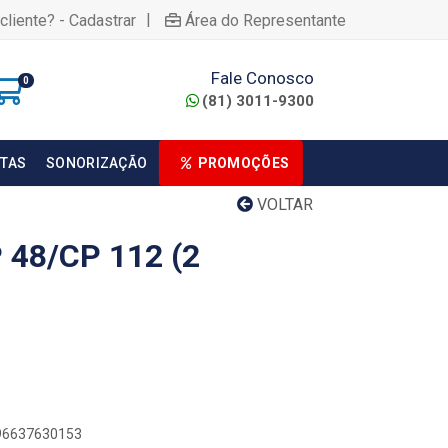
|
cliente? - Cadastrar
Área do Representante
Fale Conosco
0
(81) 3011-9300
TAS
SONORIZAÇÃO
PROMOÇÕES
VOLTAR
 48/CP 112 (2
896637630153