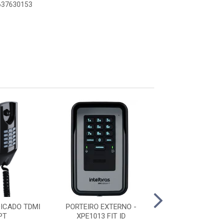
6637630153
ICADO TDMI
PORTEIRO EXTERNO -
PLACA 16 RA. D
PT
XPE1013 FIT ID
48/112