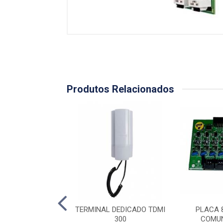
Produtos Relacionados
16 RA. DESB. CP
TERMINAL DEDICADO TDMI
PLACA 8
48/112
300
COMUN