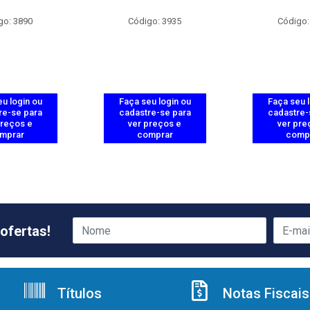
go: 3890
Código: 3935
Código:
u login ou
Faça seu login ou
Faça seu 
re-se para
cadastre-se para
cadastre-
preços e
ver preços e
ver pre
mprar
comprar
comp
ofertas!
Títulos
Notas Fiscais