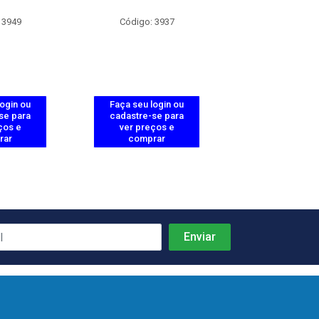
 3949
Código: 3937
Código: 38
login ou
Faça seu login ou
Faça seu log
se para
cadastre-se para
cadastre-se 
ços e
ver preços e
ver preços
rar
comprar
comprar