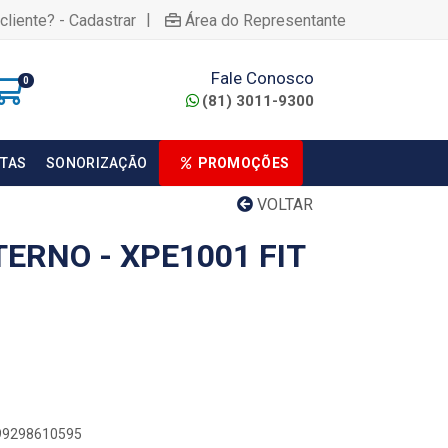
|
cliente? - Cadastrar
Área do Representante
Fale Conosco
0
(81) 3011-9300
TAS
SONORIZAÇÃO
PROMOÇÕES
VOLTAR
ERNO - XPE1001 FIT
899298610595