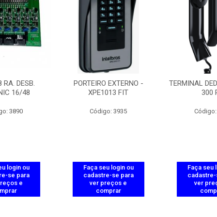
 RA. DESB.
PORTEIRO EXTERNO -
TERMINAL DED
IC 16/48
XPE1013 FIT
300 
go: 3890
Código: 3935
Código:
u login ou
Faça seu login ou
Faça seu 
re-se para
cadastre-se para
cadastre-
preços e
ver preços e
ver pre
mprar
comprar
comp