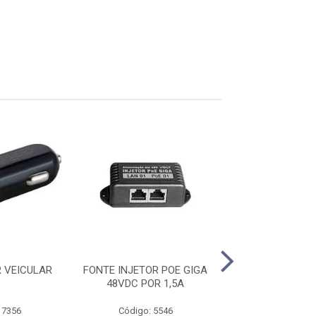
 VEICULAR
FONTE INJETOR POE GIGA
FONTE NOBREA
48VDC POR 1,5A
POWER 2U. 62
 7356
Código: 5546
Código: 17