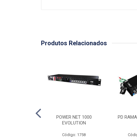
Produtos Relacionados
 NOBREAK FULL
POWER NET 1000
PD RAMA
 2U. 620W 48V
EVOLUTION
ódigo: 1756
Código: 1758
Códi