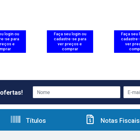
u login ou
Faça seu login ou
Faça seu 
re-se para
cadastre-se para
cadastre-
preços e
ver preços e
ver pre
mprar
comprar
comp
ofertas!
Títulos
Notas Fiscais