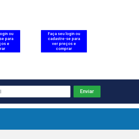
login ou
Faça seu login ou
Faça seu log
se para
cadastre-se para
cadastre-se 
ços e
ver preços e
ver preços
rar
comprar
comprar