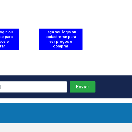
login ou
Faça seu login ou
Faça seu log
se para
cadastre-se para
cadastre-se 
ços e
ver preços e
ver preços
rar
comprar
comprar