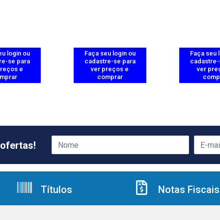
u login ou
Faça seu login ou
Faça seu 
re-se para
cadastre-se para
cadastre-
preços e
ver preços e
ver pre
mprar
comprar
comp
ofertas!
Títulos
Notas Fiscais