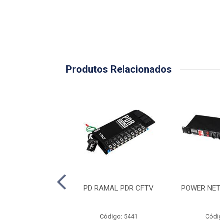
Produtos Relacionados
PDC CFTV
PD RAMAL PDR CFTV
POWER NET
ódigo: 5442
Código: 5441
Códi