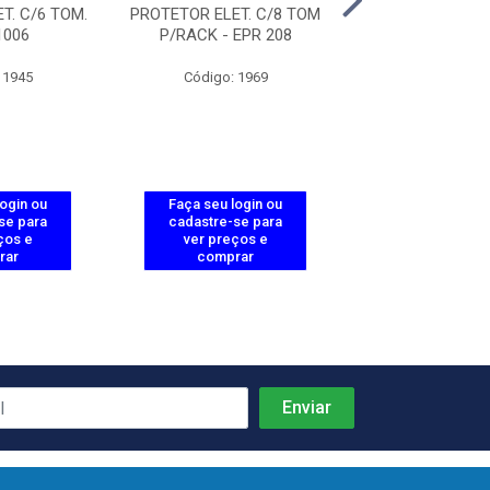
T. C/6 TOM.
PROTETOR ELET. C/8 TOM
PROTETOR ELET.
1006
P/RACK - EPR 208
- EPE 10
 1945
Código: 1969
Código: 19
login ou
Faça seu login ou
Faça seu log
se para
cadastre-se para
cadastre-se 
ços e
ver preços e
ver preços
rar
comprar
comprar