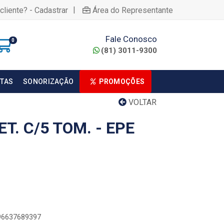
|
cliente? - Cadastrar
Área do Representante
Fale Conosco
0
(81) 3011-9300
TAS
SONORIZAÇÃO
PROMOÇÕES
VOLTAR
T. C/5 TOM. - EPE
896637689397