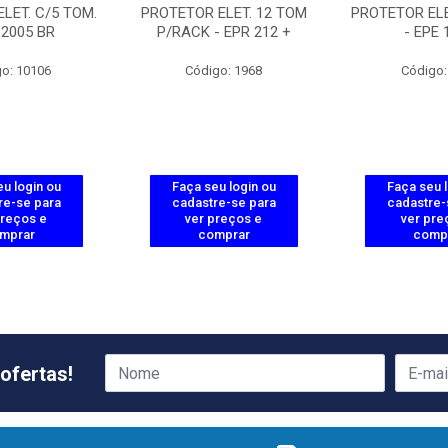
LET. C/5 TOM.
PROTETOR ELET. 12 TOM
PROTETOR ELE
 2005 BR
P/RACK - EPR 212 +
- EPE 
o: 10106
Código: 1968
Código:
u login ou
Faça seu login ou
Faça seu 
re-se para
cadastre-se para
cadastre-
preços e
ver preços e
ver pre
mprar
comprar
comp
ofertas!