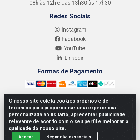
08h às 12h e das 13h30 às 17h30
Redes Sociais
Instagram
Facebook
YouTube
Linkedin
Formas de Pagamento
O nosso site coleta cookies próprios e de
terceiros para proporcionar uma experiência
Kgmlan Distribuidora LTDA - CNPJ 18.217.682/0001-54 -
personalizada ao usuário, apresentar publicidade
Rua Pedro de Barros Cavalcante, 58 - Bultrins, Olinda/PE
relevante de acordo com o seu perfil e melhorar a
- CEP 53320-110
qualidade do nosso site.
Aceitar
Negar não essenciais