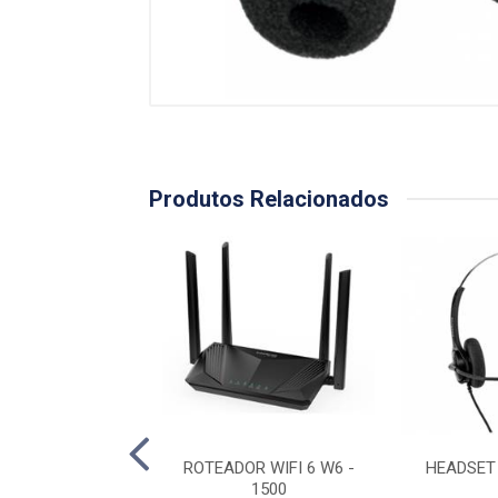
Produtos Relacionados
OR TWIBI FORCE
ROTEADOR WIFI 6 W6 -
HEADSET
AX
1500