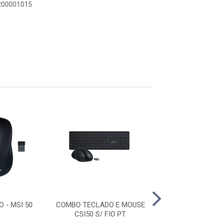
1200001015
O - MSI 50
COMBO TECLADO E MOUSE
ROTEADOR TWIB
CSI50 S/ FIO PT
AX