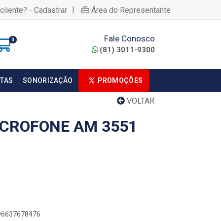
|
cliente? - Cadastrar
Área do Representante
Fale Conosco
0
(81) 3011-9300
TAS
SONORIZAÇÃO
PROMOÇÕES
VOLTAR
CROFONE AM 3551
896637678476