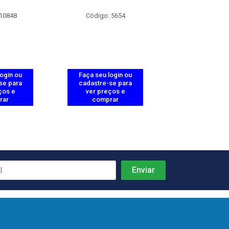
 10848
Código: 5654
Código: 58
login ou
Faça seu login ou
Faça seu log
se para
cadastre-se para
cadastre-se 
ços e
ver preços e
ver preços
rar
comprar
comprar