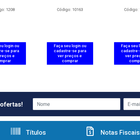
go: 1208
Código: 10163
Código:
u login ou
Faça seu login ou
Faça seu 
re-se para
cadastre-se para
cadastre-
preços e
ver preços e
ver pre
mprar
comprar
comp
ofertas!
Títulos
Notas Fiscais