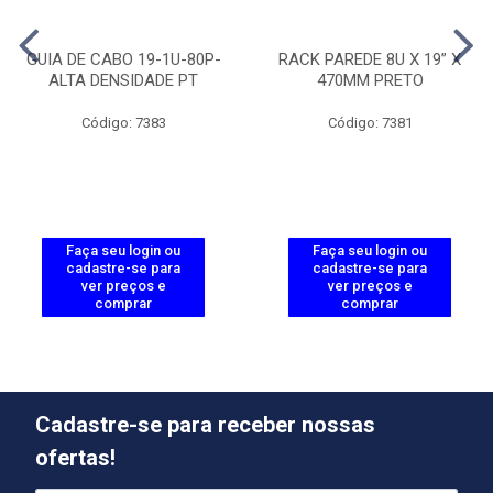
GUIA DE CABO 19-1U-80P-
RACK PAREDE 8U X 19” X
ALTA DENSIDADE PT
470MM PRETO
Código: 7383
Código: 7381
Faça seu login ou
Faça seu login ou
cadastre-se para
cadastre-se para
ver preços e
ver preços e
comprar
comprar
Cadastre-se para receber nossas
ofertas!