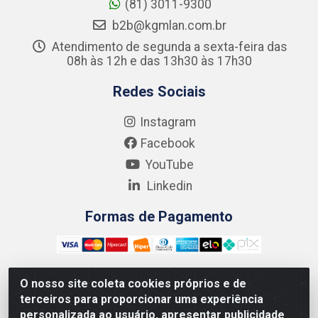
(81) 3011-9300
b2b@kgmlan.com.br
Atendimento de segunda a sexta-feira das
08h às 12h e das 13h30 às 17h30
Redes Sociais
Instagram
Facebook
YouTube
Linkedin
Formas de Pagamento
O nosso site coleta cookies próprios e de
terceiros para proporcionar uma experiência
Kgmlan Distribuidora LTDA - CNPJ 18.217.682/0001-54 -
personalizada ao usuário, apresentar publicidade
Rua Pedro de Barros Cavalcante, 58 - Bultrins, Olinda/PE