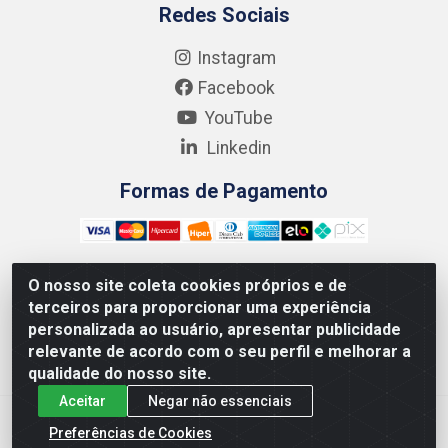
Redes Sociais
Instagram
Facebook
YouTube
Linkedin
Formas de Pagamento
O nosso site coleta cookies próprios e de
terceiros para proporcionar uma experiência
Kgmlan Distribuidora LTDA - CNPJ 18.217.682/0001-54 -
personalizada ao usuário, apresentar publicidade
Rua Pedro de Barros Cavalcante, 58 - Bultrins, Olinda/PE
relevante de acordo com o seu perfil e melhorar a
- CEP 53320-110
qualidade do nosso site.
Aceitar
Negar não essenciais
Preferências de Cookies