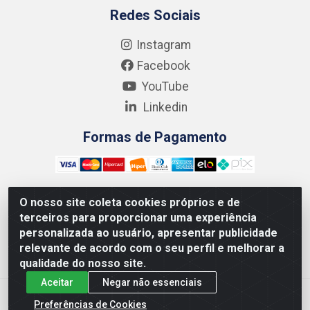
Redes Sociais
Instagram
Facebook
YouTube
Linkedin
Formas de Pagamento
O nosso site coleta cookies próprios e de
terceiros para proporcionar uma experiência
Kgmlan Distribuidora LTDA - CNPJ 18.217.682/0001-54 -
personalizada ao usuário, apresentar publicidade
Rua Pedro de Barros Cavalcante, 58 - Bultrins, Olinda/PE
relevante de acordo com o seu perfil e melhorar a
- CEP 53320-110
qualidade do nosso site.
Aceitar
Negar não essenciais
Preferências de Cookies