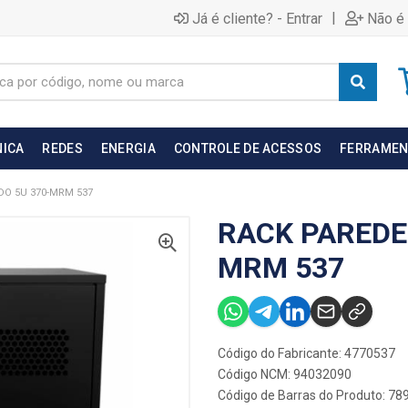
|
Já é cliente? - Entrar
Não é 
NICA
REDES
ENERGIA
CONTROLE DE ACESSOS
FERRAMEN
O 5U 370-MRM 537
RACK PAREDE
MRM 537
Código do Fabricante: 4770537
Código NCM: 94032090
Código de Barras do Produto: 7