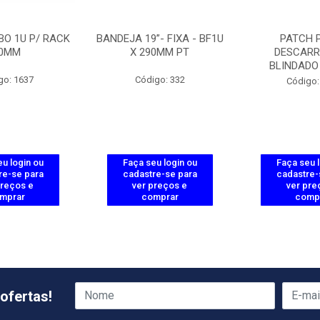
BO 1U P/ RACK
BANDEJA 19”- FIXA - BF1U
PATCH 
0MM
X 290MM PT
DESCAR
BLINDADO
go: 1637
Código: 332
Código:
u login ou
Faça seu login ou
Faça seu 
re-se para
cadastre-se para
cadastre-
preços e
ver preços e
ver pre
mprar
comprar
comp
ofertas!