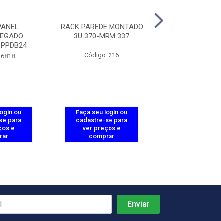
PANEL
RACK PAREDE MONTADO
PATCH PANEL 2
REGADO
3U 370-MRM 337
LAN CAT6 P
 PPDB24
Código: 216
Código: 60
 6818
login ou
Faça seu login ou
Faça seu log
se para
cadastre-se para
cadastre-se 
ços e
ver preços e
ver preços
rar
comprar
comprar