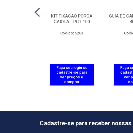
ANEL 24 PORTAS
KIT FIXACAO PORCA
GUIA DE CA
 CAT6 PP624
GAIOLA - PCT 100
4
ódigo: 6022
Código: 5263
Códi
 seu login ou
Faça seu login ou
Faça se
astre-se para
cadastre-se para
cadast
er preços e
ver preços e
ver 
comprar
comprar
co
Cadastre-se para receber nossas 