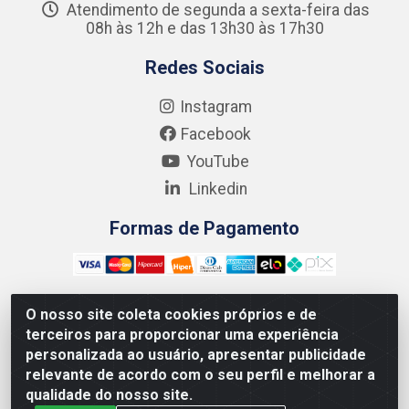
Atendimento de segunda a sexta-feira das
08h às 12h e das 13h30 às 17h30
Redes Sociais
Instagram
Facebook
YouTube
Linkedin
Formas de Pagamento
O nosso site coleta cookies próprios e de
terceiros para proporcionar uma experiência
Kgmlan Distribuidora LTDA - CNPJ 18.217.682/0001-54 -
personalizada ao usuário, apresentar publicidade
Rua Pedro de Barros Cavalcante, 58 - Bultrins, Olinda/PE
relevante de acordo com o seu perfil e melhorar a
- CEP 53320-110
qualidade do nosso site.