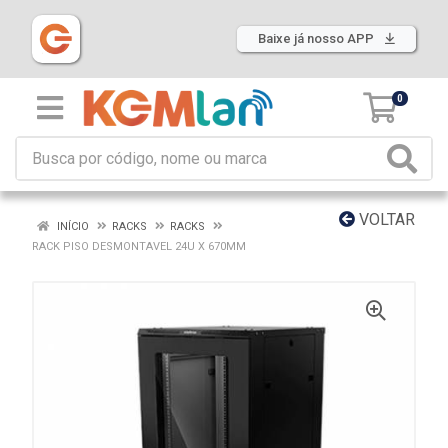
Baixe já nosso APP
0
VOLTAR
INÍCIO
RACKS
RACKS
RACK PISO DESMONTAVEL 24U X 670MM