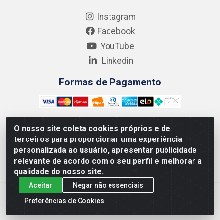
Instagram
Facebook
YouTube
Linkedin
Formas de Pagamento
O nosso site coleta cookies próprios e de
terceiros para proporcionar uma experiência
Kgmlan Distribuidora LTDA - CNPJ 18.217.682/0001-54 -
personalizada ao usuário, apresentar publicidade
Rua Pedro de Barros Cavalcante, 58 - Bultrins, Olinda/PE
relevante de acordo com o seu perfil e melhorar a
- CEP 53320-110
qualidade do nosso site.
Aceitar
Negar não essenciais
Preferências de Cookies