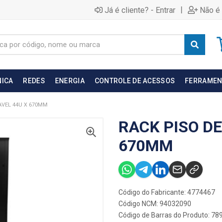
|
Já é cliente? - Entrar
Não é 
NICA
REDES
ENERGIA
CONTROLE DE ACESSOS
FERRAMEN
VEL 44U X 670MM
RACK PISO D
670MM
Código do Fabricante: 4774467
Código NCM: 94032090
Código de Barras do Produto: 7