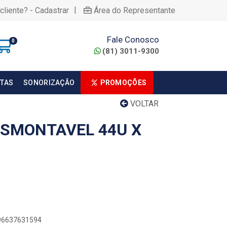
|
cliente? - Cadastrar
Área do Representante
Fale Conosco
0
(81) 3011-9300
TAS
SONORIZAÇÃO
PROMOÇÕES
VOLTAR
ESMONTAVEL 44U X
896637631594