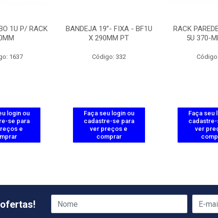
BO 1U P/ RACK
BANDEJA 19”- FIXA - BF1U
RACK PARED
0MM
X 290MM PT
5U 370-M
go: 1637
Código: 332
Código
u login ou
Faça seu login ou
Faça seu 
re-se para
cadastre-se para
cadastre-
preços e
ver preços e
ver pre
mprar
comprar
comp
ofertas!