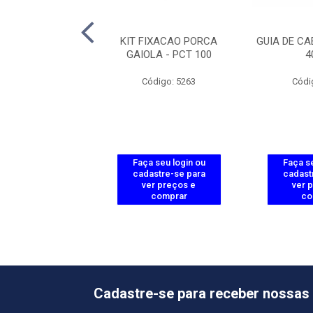
AREDE MONTADO
KIT FIXACAO PORCA
GUIA DE CA
370-MRM 337
GAIOLA - PCT 100
4
ódigo: 216
Código: 5263
Códi
 seu login ou
Faça seu login ou
Faça se
astre-se para
cadastre-se para
cadast
er preços e
ver preços e
ver 
comprar
comprar
co
Cadastre-se para receber nossas 