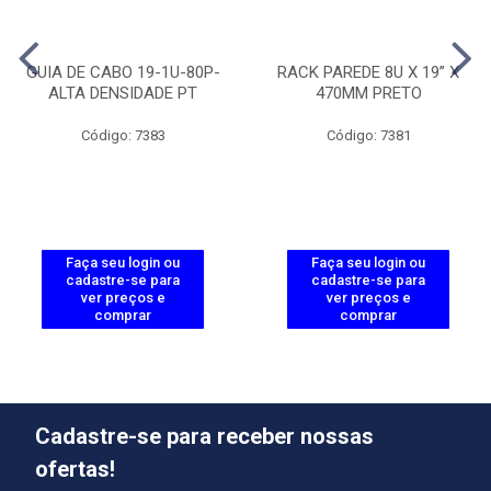
GUIA DE CABO 19-1U-80P-
RACK PAREDE 8U X 19” X
ALTA DENSIDADE PT
470MM PRETO
Código: 7383
Código: 7381
Faça seu login ou
Faça seu login ou
cadastre-se para
cadastre-se para
ver preços e
ver preços e
comprar
comprar
Cadastre-se para receber nossas
ofertas!