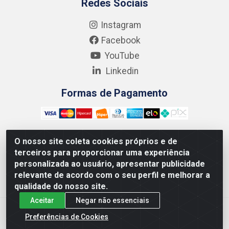
Redes Sociais
Instagram
Facebook
YouTube
Linkedin
Formas de Pagamento
O nosso site coleta cookies próprios e de
terceiros para proporcionar uma experiência
Kgmlan Distribuidora LTDA - CNPJ 18.217.682/0001-54 -
personalizada ao usuário, apresentar publicidade
Rua Pedro de Barros Cavalcante, 58 - Bultrins, Olinda/PE
relevante de acordo com o seu perfil e melhorar a
- CEP 53320-110
qualidade do nosso site.
Aceitar
Negar não essenciais
Preferências de Cookies