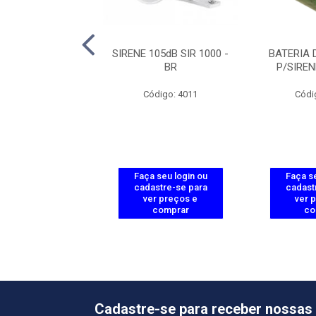
LADO S/FIO
SIRENE 105dB SIR 1000 -
BATERIA D
AIS ALARME XAT
BR
P/SIREN
8000
Código: 4011
Códi
ódigo: 3995
 seu login ou
Faça seu login ou
Faça se
astre-se para
cadastre-se para
cadast
er preços e
ver preços e
ver 
comprar
comprar
co
Cadastre-se para receber nossas 