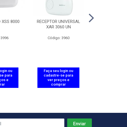
O XSS 8000
RECEPTOR UNIVERSAL
TECLADO S
XAR 3060 UN
P/CENTRAIS AL
8000
 3996
Código: 3960
Código: 39
login ou
Faça seu login ou
Faça seu log
se para
cadastre-se para
cadastre-se 
ços e
ver preços e
ver preços
rar
comprar
comprar