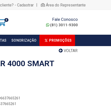
|
cliente? - Cadastrar
Área do Representante
Fale Conosco
0
(81) 3011-9300
TAS
SONORIZAÇÃO
PROMOÇÕES
VOLTAR
R 4000 SMART
896637665261
6637665261