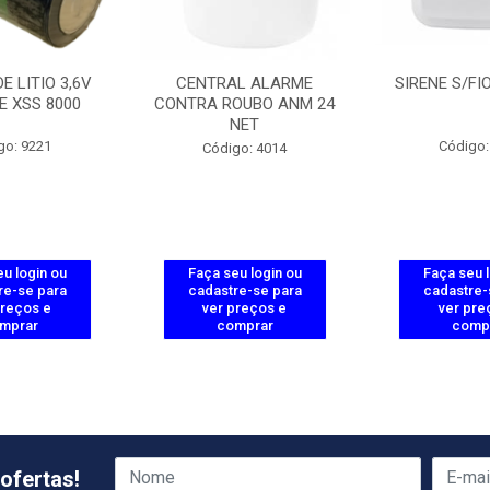
E LITIO 3,6V
CENTRAL ALARME
SIRENE S/FI
E XSS 8000
CONTRA ROUBO ANM 24
NET
go: 9221
Código:
Código: 4014
u login ou
Faça seu login ou
Faça seu 
re-se para
cadastre-se para
cadastre-
preços e
ver preços e
ver pre
mprar
comprar
comp
ofertas!