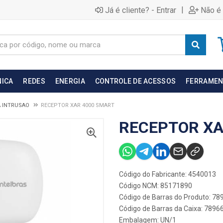
|
Já é cliente? - Entrar
Não é 
NICA
REDES
ENERGIA
CONTROLE DE ACESSOS
FERRAMEN
A INTRUSAO
RECEPTOR XAR 4000 SMART
RECEPTOR XA
Código do Fabricante: 4540013
Código NCM: 85171890
Código de Barras do Produto: 7
Código de Barras da Caixa: 789
Embalagem: UN/1