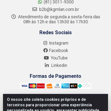
(81) 3011-9300
b2b@kgmlan.com.br
Atendimento de segunda a sexta-feira das
08h às 12h e das 13h30 às 17h30
Redes Sociais
Instagram
Facebook
YouTube
Linkedin
Formas de Pagamento
O nosso site coleta cookies próprios e de
terceiros para proporcionar uma experiência
Kgmlan Distribuidora LTDA - CNPJ 18.217.682/0001-54 -
personalizada ao usuário, apresentar publicidade
Rua Pedro de Barros Cavalcante, 58 - Bultrins, Olinda/PE