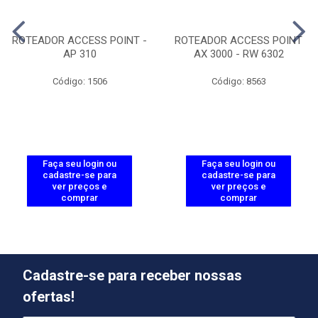
ROTEADOR ACCESS POINT -
ROTEADOR ACCESS POINT
AP 310
AX 3000 - RW 6302
Código: 1506
Código: 8563
Faça seu login ou
Faça seu login ou
cadastre-se para
cadastre-se para
ver preços e
ver preços e
comprar
comprar
Cadastre-se para receber nossas
ofertas!