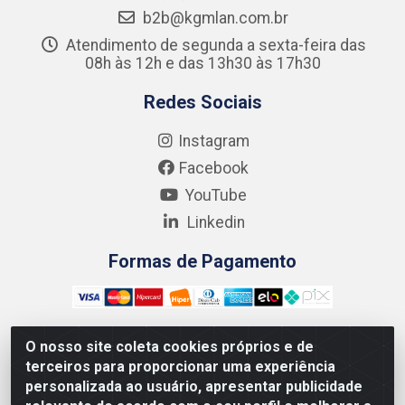
b2b@kgmlan.com.br
Atendimento de segunda a sexta-feira das
08h às 12h e das 13h30 às 17h30
Redes Sociais
Instagram
Facebook
YouTube
Linkedin
Formas de Pagamento
O nosso site coleta cookies próprios e de
terceiros para proporcionar uma experiência
Kgmlan Distribuidora LTDA - CNPJ 18.217.682/0001-54 -
personalizada ao usuário, apresentar publicidade
Rua Pedro de Barros Cavalcante, 58 - Bultrins, Olinda/PE