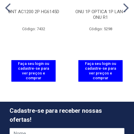
ONT AC1200 2P HG6145D
ONU 1P OPTICA 1P LAN -
ONU R1
Código: 7432
Código: 5298
Faça seu login ou
Faça seu login ou
cadastre-se para
cadastre-se para
ver preços e
ver preços e
comprar
comprar
Cadastre-se para receber nossas
ofertas!