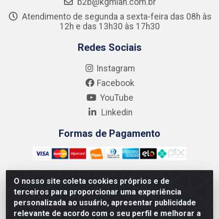
b2b@kgmlan.com.br
Atendimento de segunda a sexta-feira das 08h às
12h e das 13h30 às 17h30
Redes Sociais
Instagram
Facebook
YouTube
Linkedin
Formas de Pagamento
O nosso site coleta cookies próprios e de
terceiros para proporcionar uma experiência
Kgmlan Distribuidora LTDA - CNPJ 18.217.682/0001-54 - Rua
personalizada ao usuário, apresentar publicidade
Pedro de Barros Cavalcante, 58 - Bultrins, Olinda/PE - CEP
relevante de acordo com o seu perfil e melhorar a
53320-110