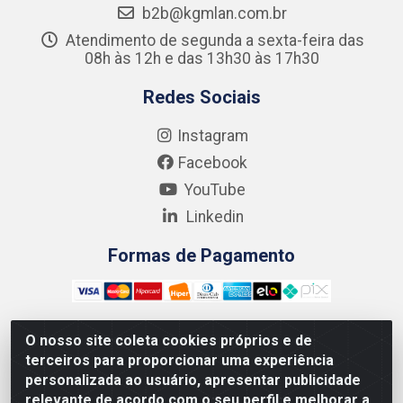
b2b@kgmlan.com.br
Atendimento de segunda a sexta-feira das
08h às 12h e das 13h30 às 17h30
Redes Sociais
Instagram
Facebook
YouTube
Linkedin
Formas de Pagamento
O nosso site coleta cookies próprios e de
terceiros para proporcionar uma experiência
Kgmlan Distribuidora LTDA - CNPJ 18.217.682/0001-54 -
personalizada ao usuário, apresentar publicidade
Rua Pedro de Barros Cavalcante, 58 - Bultrins, Olinda/PE
relevante de acordo com o seu perfil e melhorar a
- CEP 53320-110