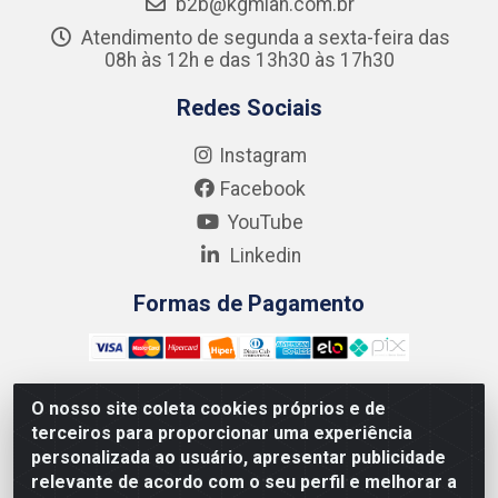
b2b@kgmlan.com.br
Atendimento de segunda a sexta-feira das
08h às 12h e das 13h30 às 17h30
Redes Sociais
Instagram
Facebook
YouTube
Linkedin
Formas de Pagamento
O nosso site coleta cookies próprios e de
terceiros para proporcionar uma experiência
Kgmlan Distribuidora LTDA - CNPJ 18.217.682/0001-54 -
personalizada ao usuário, apresentar publicidade
Rua Pedro de Barros Cavalcante, 58 - Bultrins, Olinda/PE
relevante de acordo com o seu perfil e melhorar a
- CEP 53320-110