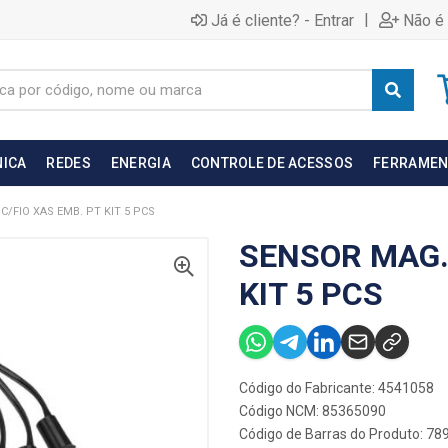
|
Já é cliente? - Entrar
Não é 
NICA
REDES
ENERGIA
CONTROLE DE ACESSOS
FERRAMEN
C/FIO XAS EMB. PT KIT 5 PCS
SENSOR MAG. 
KIT 5 PCS
Código do Fabricante: 4541058
Código NCM: 85365090
Código de Barras do Produto: 7