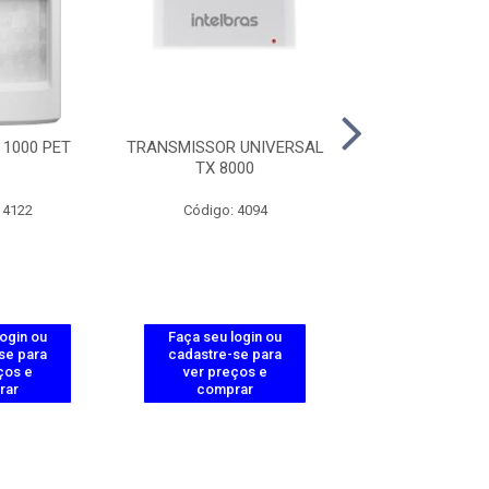
 1000 PET
TRANSMISSOR UNIVERSAL
SENSOR INFRAV.
TX 8000
C/FIOIVP 50
 4122
Código: 4094
Código: 73
login ou
Faça seu login ou
Faça seu log
se para
cadastre-se para
cadastre-se 
ços e
ver preços e
ver preços
rar
comprar
comprar