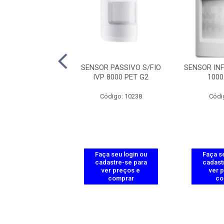
INFRAV. PASSIVO
SENSOR PASSIVO S/FIO
SENSOR INF
OIVP 5000 LD
IVP 8000 PET G2
1000
ódigo: 7367
Código: 10238
Códi
 seu login ou
Faça seu login ou
Faça se
astre-se para
cadastre-se para
cadast
er preços e
ver preços e
ver 
comprar
comprar
co