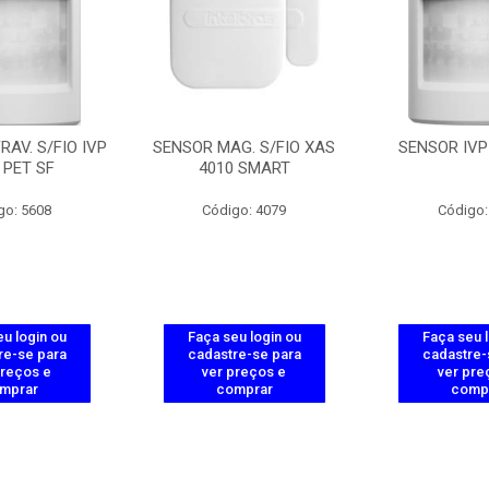
RAV. S/FIO IVP
SENSOR MAG. S/FIO XAS
SENSOR IVP
 PET SF
4010 SMART
go: 5608
Código: 4079
Código:
u login ou
Faça seu login ou
Faça seu 
re-se para
cadastre-se para
cadastre-
preços e
ver preços e
ver pre
mprar
comprar
comp