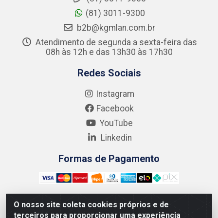
(81) 3011-9300
b2b@kgmlan.com.br
Atendimento de segunda a sexta-feira das
08h às 12h e das 13h30 às 17h30
Redes Sociais
Instagram
Facebook
YouTube
Linkedin
Formas de Pagamento
O nosso site coleta cookies próprios e de
terceiros para proporcionar uma experiência
Kgmlan Distribuidora LTDA - CNPJ 18.217.682/0001-54 -