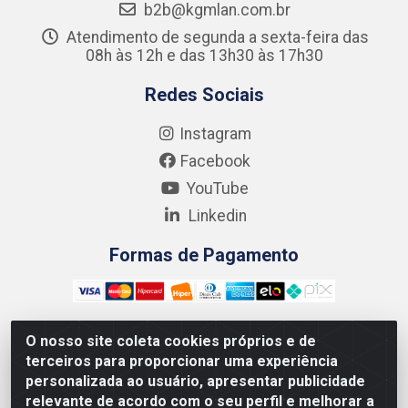
b2b@kgmlan.com.br
Atendimento de segunda a sexta-feira das
08h às 12h e das 13h30 às 17h30
Redes Sociais
Instagram
Facebook
YouTube
Linkedin
Formas de Pagamento
O nosso site coleta cookies próprios e de
terceiros para proporcionar uma experiência
Kgmlan Distribuidora LTDA - CNPJ 18.217.682/0001-54 -
personalizada ao usuário, apresentar publicidade
Rua Pedro de Barros Cavalcante, 58 - Bultrins, Olinda/PE
relevante de acordo com o seu perfil e melhorar a
- CEP 53320-110