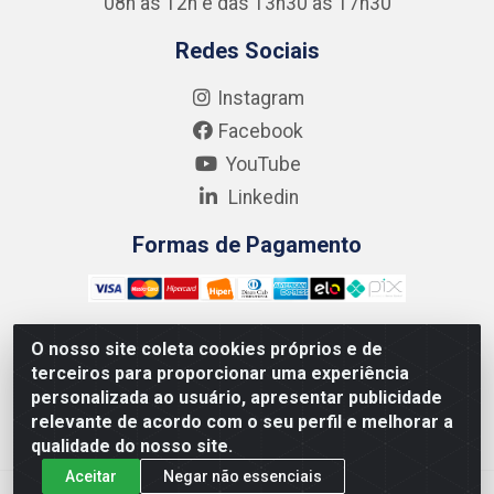
08h às 12h e das 13h30 às 17h30
Redes Sociais
Instagram
Facebook
YouTube
Linkedin
Formas de Pagamento
O nosso site coleta cookies próprios e de
terceiros para proporcionar uma experiência
Kgmlan Distribuidora LTDA - CNPJ 18.217.682/0001-54 -
personalizada ao usuário, apresentar publicidade
Rua Pedro de Barros Cavalcante, 58 - Bultrins, Olinda/PE
relevante de acordo com o seu perfil e melhorar a
- CEP 53320-110
qualidade do nosso site.
Aceitar
Negar não essenciais