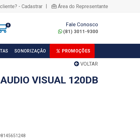
|
cliente? - Cadastrar
Área do Representante
Fale Conosco
0
(81) 3011-9300
TAS
SONORIZAÇÃO
PROMOÇÕES
VOLTAR
 AUDIO VISUAL 120DB
898145651248