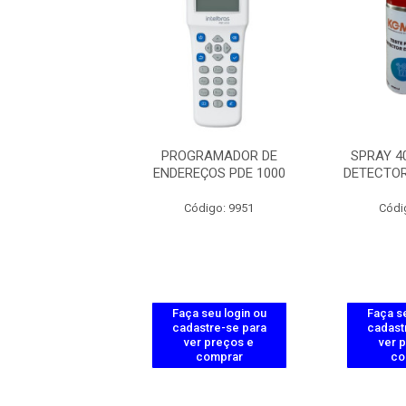
IONADOR DE
PROGRAMADOR DE
SPRAY 4
CIA REARMAVEL
ENDEREÇOS PDE 1000
DETECTO
ódigo: 5571
Código: 9951
Códi
 seu login ou
Faça seu login ou
Faça se
astre-se para
cadastre-se para
cadast
er preços e
ver preços e
ver 
comprar
comprar
co