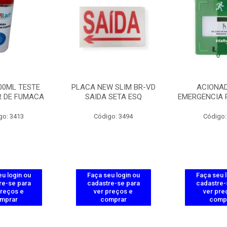
00ML TESTE
PLACA NEW SLIM BR-VD
ACIONAD
R DE FUMACA
SAIDA SETA ESQ
EMERGENCIA 
go: 3413
Código: 3494
Código:
u login ou
Faça seu login ou
Faça seu 
re-se para
cadastre-se para
cadastre-
preços e
ver preços e
ver pre
mprar
comprar
comp