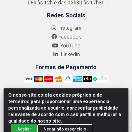
08h às 12h e das 13h30 às 17h30
Redes Sociais
Instagram
Facebook
YouTube
Linkedin
Formas de Pagamento
O nosso site coleta cookies próprios e de
terceiros para proporcionar uma experiência
Kgmlan Distribuidora LTDA - CNPJ 18.217.682/0001-54 -
personalizada ao usuário, apresentar publicidade
Rua Pedro de Barros Cavalcante, 58 - Bultrins, Olinda/PE
relevante de acordo com o seu perfil e melhorar a
- CEP 53320-110
qualidade do nosso site.
Aceitar
Negar não essenciais