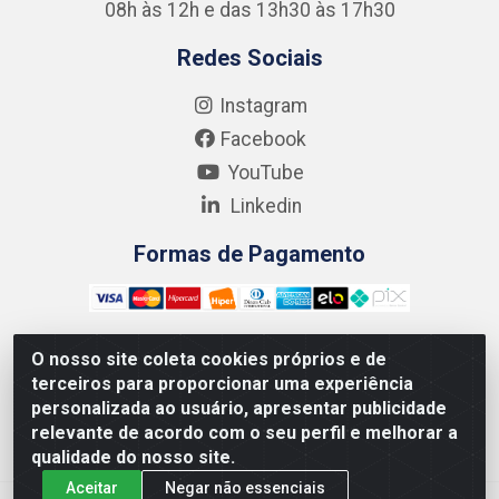
08h às 12h e das 13h30 às 17h30
Redes Sociais
Instagram
Facebook
YouTube
Linkedin
Formas de Pagamento
O nosso site coleta cookies próprios e de
terceiros para proporcionar uma experiência
Kgmlan Distribuidora LTDA - CNPJ 18.217.682/0001-54 -
personalizada ao usuário, apresentar publicidade
Rua Pedro de Barros Cavalcante, 58 - Bultrins, Olinda/PE
relevante de acordo com o seu perfil e melhorar a
- CEP 53320-110
qualidade do nosso site.
Aceitar
Negar não essenciais