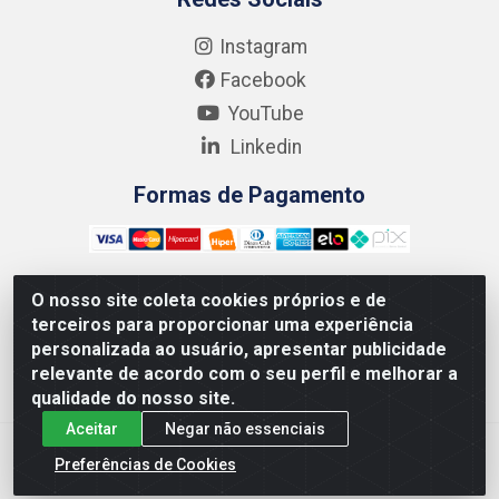
Instagram
Facebook
YouTube
Linkedin
Formas de Pagamento
O nosso site coleta cookies próprios e de
terceiros para proporcionar uma experiência
Kgmlan Distribuidora LTDA - CNPJ 18.217.682/0001-54 -
personalizada ao usuário, apresentar publicidade
Rua Pedro de Barros Cavalcante, 58 - Bultrins, Olinda/PE
relevante de acordo com o seu perfil e melhorar a
- CEP 53320-110
qualidade do nosso site.
Aceitar
Negar não essenciais
Preferências de Cookies